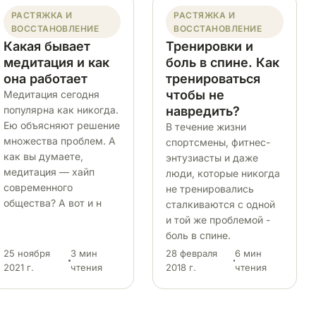
РАСТЯЖКА И
РАСТЯЖКА И
ВОССТАНОВЛЕНИЕ
ВОССТАНОВЛЕНИЕ
Какая бывает
Тренировки и
медитация и как
боль в спине. Как
она работает
тренироваться
чтобы не
Медитация сегодня
популярна как никогда.
навредить?
Ею объясняют решение
В течение жизни
множества проблем. А
спортсмены, фитнес-
как вы думаете,
энтузиасты и даже
медитация — хайп
люди, которые никогда
современного
не тренировались
общества? А вот и н
сталкиваются с одной
и той же проблемой -
боль в спине.
25 ноября
3 мин
28 февраля
6 мин
2021 г.
чтения
2018 г.
чтения