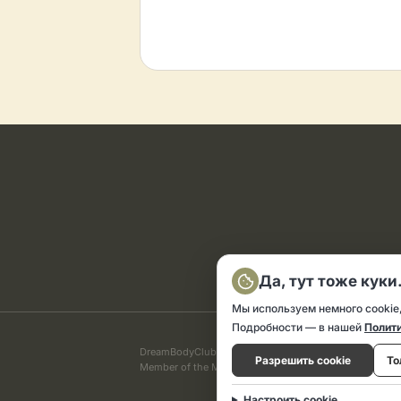
Да, тут тоже куки
Мы используем немного cookie,
Подробности — в нашей
Полити
DreamBodyClub Ltd. CRN: 09 718 618.
Разрешить cookie
То
Member of the Motivation Group Ltd, Melville Building 
Настроить cookie