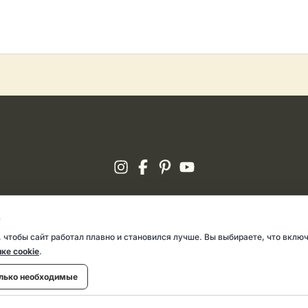
Пользовательское соглашение
.
 чтобы сайт работал плавно и становился лучше. Вы выбираете, что включ
ке cookie
.
лько необходимые
East, Royal William Yard, Plymouth, Devon, PL1 3RP